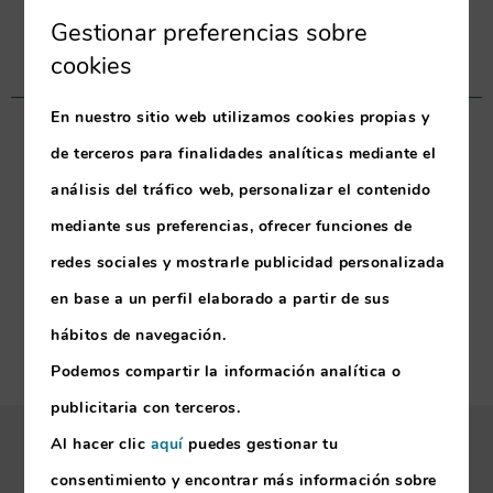
(+351) 291 706 600
Gestionar preferencias sobre
*Llamada a la red fija nacional
cookies
En nuestro sitio web utilizamos cookies propias y
NUESTROS HOTELES
de terceros para finalidades analíticas mediante el
análisis del tráfico web, personalizar el contenido
Mimosa Studio Hotel
Buganvilia Studio Hotel
mediante sus preferencias, ofrecer funciones de
Estrelicia Hotel
redes sociales y mostrarle publicidad personalizada
Florasol Residence Hotel
en base a un perfil elaborado a partir de sus
hábitos de navegación.
Podemos compartir la información analítica o
publicitaria con terceros.
Al hacer clic
aquí
puedes gestionar tu
Mi reserva
consentimiento y encontrar más información sobre