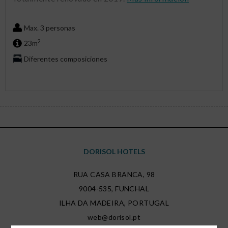
Max. 3 personas
2
23m
Diferentes composiciones
DORISOL HOTELS
RUA CASA BRANCA, 98
9004-535
,
FUNCHAL
ILHA DA MADEIRA
,
PORTUGAL
web@dorisol.pt