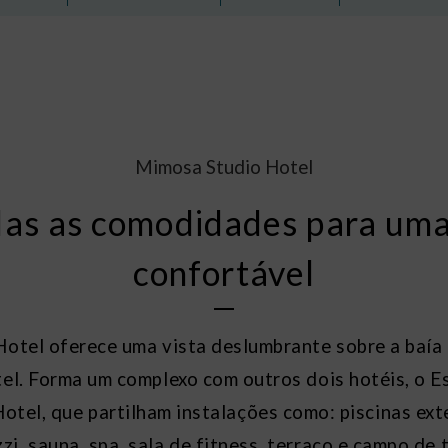
Mimosa Studio Hotel
as as comodidades para uma
confortável
otel oferece uma vista deslumbrante sobre a baía d
el. Forma um complexo com outros dois hotéis, o Es
otel, que partilham instalações como: piscinas exte
zzi, sauna, spa, sala de fitness, terraço e campo de t