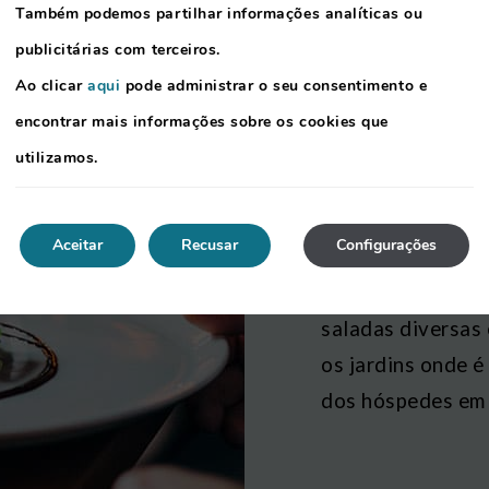
Também podemos partilhar informações analíticas ou
publicitárias com terceiros.
Ao clicar
aqui
pode administrar o seu consentimento e
encontrar mais informações sobre os cookies que
utilizamos.
Restaura
Aceitar
Recusar
Configurações
O restaurante Eu
serviço de buffet
saladas diversas
os jardins onde é
dos hóspedes em