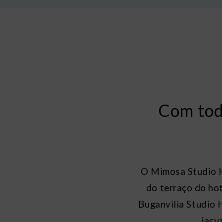
Com tod
O Mimosa Studio H
do terraço do hot
Buganvilia Studio H
jacu