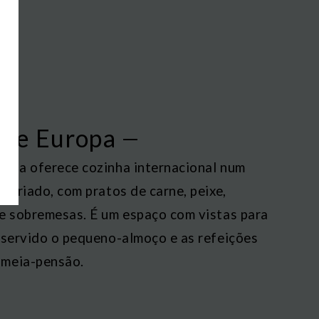
nte Europa
ropa oferece cozinha internacional num
 variado, com pratos de carne, peixe,
 e sobremesas. É um espaço com vistas para
 servido o pequeno-almoço e as refeições
 meia-pensão.