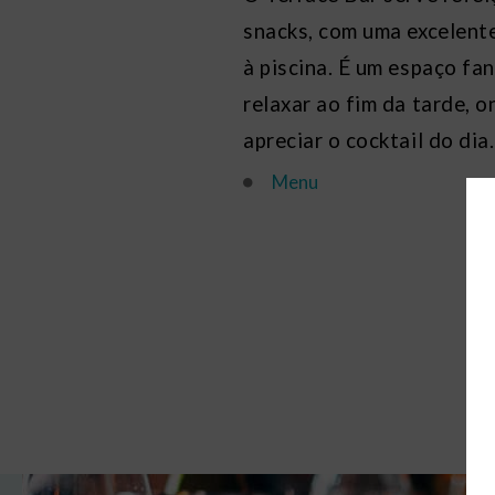
snacks, com uma excelent
à piscina. É um espaço fa
relaxar ao fim da tarde, 
apreciar o cocktail do dia.
Menu