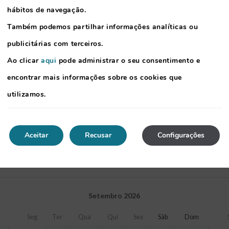
hábitos de navegação.
Também podemos partilhar informações analíticas ou
publicitárias com terceiros.
Ao clicar
aqui
pode administrar o seu consentimento e
encontrar mais informações sobre os cookies que
utilizamos.
Aceitar
Recusar
Configurações
1.-
Escolher data de chegada
Setembro
2026
Seg
Ter
Qua
Qui
Sex
Sáb
Dom