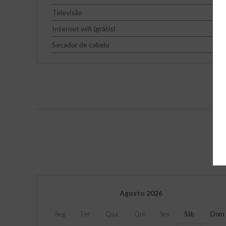
Televisão
Internet wifi (grátis)
Secador de cabelo
Agosto
2026
Seg
Ter
Qua
Qui
Sex
Sáb
Dom