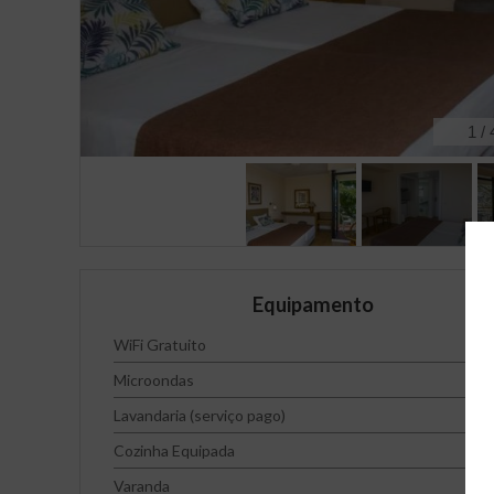
1
/
Equipamento
WiFi Gratuito
Microondas
Lavandaria (serviço pago)
Cozinha Equipada
Varanda