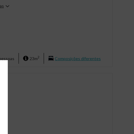
as
2
 pessoas
23m
Composições diferentes