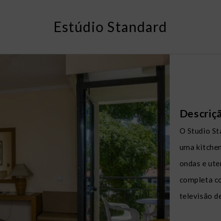
Estúdio Standard
Descriç
O Studio St
uma kitchen
ondas e ute
completa co
televisão d