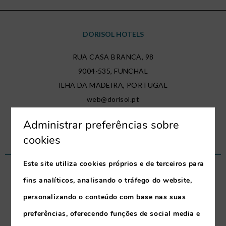
DORISOL HOTELS
RUA CASA BRANCA, 98
9004-535
,
FUNCHAL
ILHA DA MADEIRA
,
PORTUGAL
web@dorisol.pt
(+351) 291 706 600
Administrar preferências sobre
*Chamada para a rede fixa nacional
cookies
Este site utiliza cookies próprios e de terceiros para
OS NOSSOS HOTÉIS
fins analíticos, analisando o tráfego do website,
personalizando o conteúdo com base nas suas
Mimosa Studio Hotel
Buganvilia Studio Hotel
preferências, oferecendo funções de social media e
Estrelicia Hotel